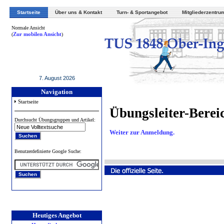
Startseite
Über uns & Kontakt
Turn- & Sportangebot
Mitgliederzentru
Normale Ansicht
(
Zur mobilen Ansicht
)
7. August 2026
Navigation
Startseite
Übungsleiter-Berei
Durchsucht Übungsgruppen und Artikel:
Weiter zur Anmeldung.
Benutzerdefinierte Google Suche:
Heutiges Angebot