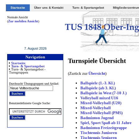
Startseite
Über uns & Kontakt
Turn- & Sportangebot
Mitgliederzentru
Normale Ansicht
(
Zur mobilen Ansicht
)
7. August 2026
Navigation
Turnspiele Übersicht
Startseite
Turn- & Sportangebot
Turn- & Sportangebot -
Turngruppen
(Zurück zur
Übersicht
)
Ballspiele (1.-3. Kl.)
Durchsucht Übungsgruppen und Artikel:
Ballspiele (ab 3. Kl.)
Ballspiele in West (7-10 J.)
Volleyball mixed U16
Mixed-Volleyball (U20)
Benutzerdefinierte Google Suche:
Mixed-Volleyball
Mixed-Volleyball (PMS)
Badminton Jugend
Spiel, Sport Spaß ab 11 Jahre
Badminton Freizeitgruppe
Tischtennis Junioren
Tischtennis Senioren