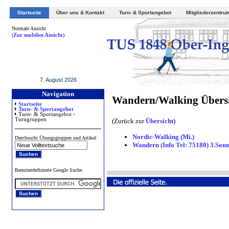
Startseite
Über uns & Kontakt
Turn- & Sportangebot
Mitgliederzentru
Normale Ansicht
(
Zur mobilen Ansicht
)
7. August 2026
Navigation
Wandern/Walking Übers
Startseite
Turn- & Sportangebot
Turn- & Sportangebot -
Turngruppen
(Zurück zur
Übersicht
)
Nordic-Walking (Mi.)
Durchsucht Übungsgruppen und Artikel:
Wandern (Info Tel: 75180) 3.Sonn
Benutzerdefinierte Google Suche: