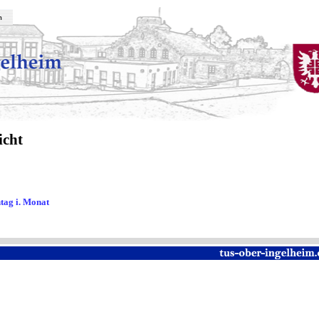
m
icht
tag i. Monat